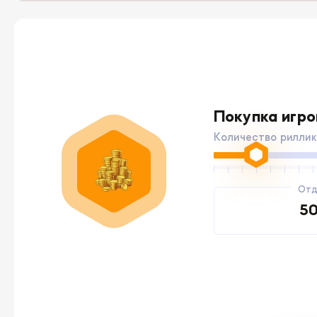
Покупка игр
Количество риллик
От
5