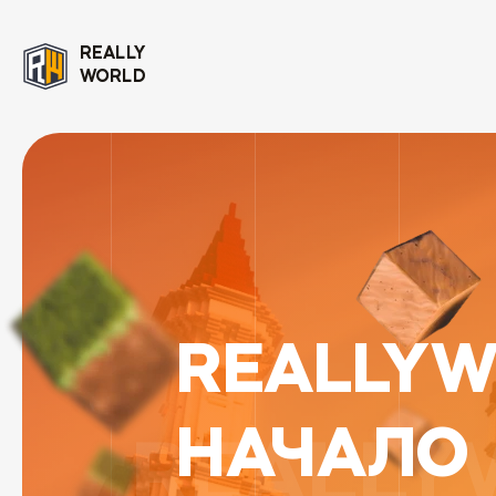
REALLY
WORLD
REALLY
НАЧАЛ
REALLY