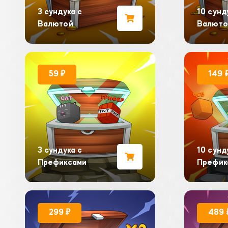
3 сундука с
10 сунд
Валютой
Валюто
59 ₽
149 
3 сундука с
10 сунд
Префиксами
Префик
299 ₽
489 