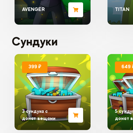
AVENGER
TITAN
Сундуки
399 ₽
649 
3 сундука с
5 сунду
донат вещами
донат 