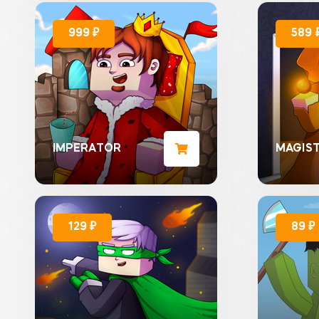
999 ₽
589 
IMPERATOR
MAGIS
129 ₽
89 ₽