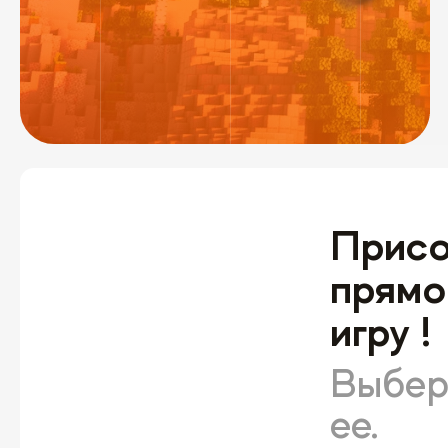
Присо
прям
игру !
Выбер
ее.