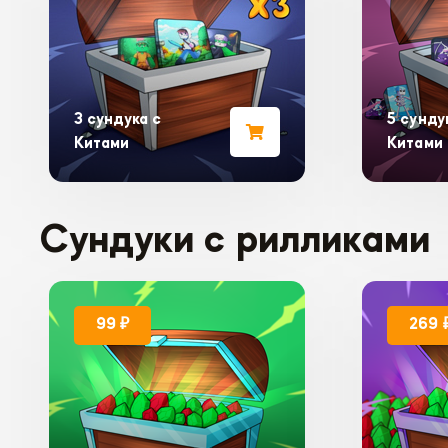
3 сундука с
5 сунду
Китами
Китами
Сундуки с рилликами
99 ₽
269 