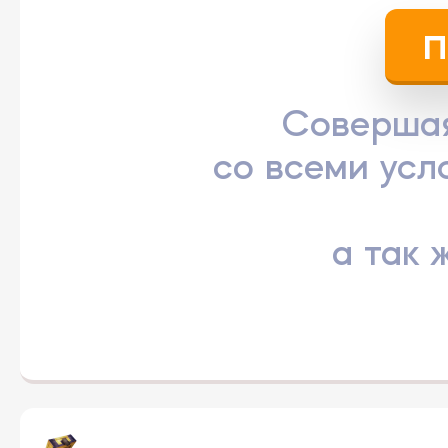
П
Совершая
со всеми ус
а так 