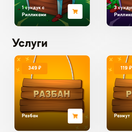
1 сундук с
3 сунду
Рилликами
Риллик
Услуги
349 ₽
119 ₽
Разбан
Размут